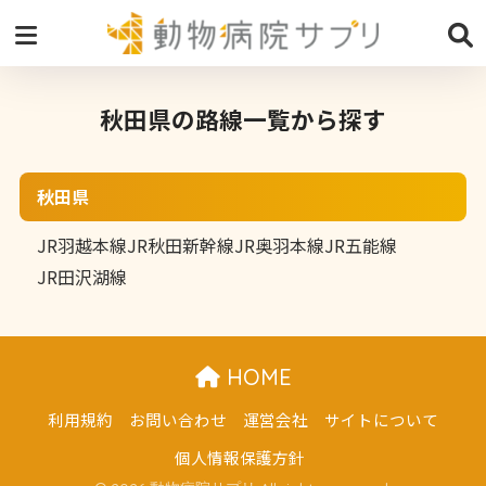
秋田県の路線一覧から探す
秋田県
JR羽越本線
JR秋田新幹線
JR奥羽本線
JR五能線
JR田沢湖線
HOME
利用規約
お問い合わせ
運営会社
サイトについて
個人情報保護方針