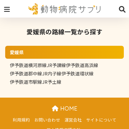
愛媛県の路線一覧から探す
愛媛県
伊予鉄道横河原線
JR予讃線
伊予鉄道高浜線
伊予鉄道郡中線
JR内子線
伊予鉄道環状線
伊予鉄道市駅線
JR予土線
HOME
利用規約
お問い合わせ
運営会社
サイトについて