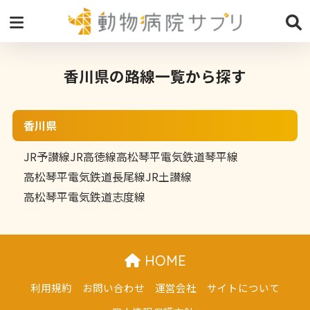
香川県の路線一覧から探す
香川県
JR予讃線
JR高徳線
高松琴平電気鉄道琴平線
高松琴平電気鉄道長尾線
JR土讃線
高松琴平電気鉄道志度線
HOME
利用規約
お問い合わせ
運営会社
サイトについて