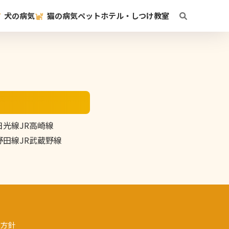
犬の病気
猫の病気
ペットホテル・しつけ教室
日光線
JR高崎線
野田線
JR武蔵野線
護方針