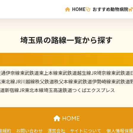
HOME
おすすめ動物病院
埼玉県の路線一覧から探す
交通伊奈線
東武鉄道東上本線
東武鉄道越生線
JR埼京線
東武鉄道
浜東北線
JR川越線
秩父鉄道秩父本線
東武鉄道伊勢崎線
東武鉄道
道新宿線
JR東北本線
埼玉高速鉄道
つくばエクスプレス
HOME
用規約
お問い合わせ
運営会社
サイトについて
個人情報保