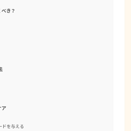
くべき？
法
ケア
ードを与える