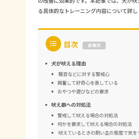
の改善に効果的です。本記事では、犬が吠
る具体的なトレーニング内容について詳し
目次
非表示
犬が吠える理由
騒音などに対する警戒心
興奮して好奇心を表している
おやつや遊びなどの要求
吠え癖への対処法
警戒して吠える場合の対処法
何かを要求して吠える場合の対処法
吠えているときの飼い主の態度で気を