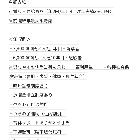
全額支給
※賞与・昇給あり（年2回/年1回 昨年実績3ヶ月分）
※前職給与最大限考慮
＜年収例＞
・3,800,000円／入社1年目・新卒者
・6,000,000円／入社10年目・経験者
※賞与やその他手当等も含む
福利厚生
・各種社会保
険完備（雇用・労災・健康・厚生年金）
・時短勤務制度あり
・退職金積立制度あり
・ペット同伴通勤可
・うちの子補助（社内割引）
・育休サポートありがとう手当
・車通勤可（駐車場代無料）