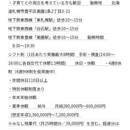
・子育てとの両立を考えている方も歓迎
勤務地
北海
道札幌市豊平区美園1条2丁目3-21
地下鉄東西線「東札幌駅」徒歩10〜15分
地下鉄東西線「白石駅」徒歩10〜15分
地下鉄東豊線「美園駅」徒歩10〜15分
勤務時間
8:30〜19:30
シフト制（1日あたり実働最大8時間） 手術・検査(14:00〜
16:00に各自交代で休憩1.5時間)
休日・休暇
・4週8休
制（4週9休制を仮実施中）
・年間休日110日以上
・特別休暇制度あり
・年末年始休暇
・夏季休暇
給与
月給280,000円～600,000円
（想定年収3,360,000円～7,200,000円）
※みなし残業代（月25時間分／39,000円）を含む。超過分は