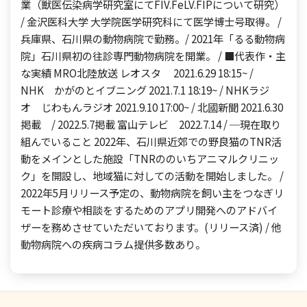
業（獣医伝染病学研究室にてFIV.FeLV.FIPについて研究）
/ 金沢医科大学 大学院医学研究科にて医学博士号取得。 /
兵庫県、石川県の動物病院で勤務。/ 2021年「るる動物病
院」石川県初の往診専門動物病院を開業。 / ■代表作・主
な実績 MRO北陸放送 レオスタ 2021.6.29 18:15~ /
NHK かがのとイブニング 2021.7.1 18:19~ / NHKラジ
オ じわもんラジオ 2021.9.10 17:00~ / 北國新聞 2021.6.30
掲載 / 2022.5.7掲載 富山テレビ 2022.7.14 / ─現在取り
組んでいること 2022年、石川県近郊での野良猫のTNR活
動をメインとした施設「TNRののいちアニマルクリニッ
ク」を開設し、地域猫に対しての活動を開始しました。 /
2022年5月リリース予定の、動物病院を飼い主をつなぎリ
モート診療や相談をするためのアプリ開発へのアドバイ
ザーを務めさせていただいております。(リリース済) / 他
動物病院への疾病コラム提供多数あり。