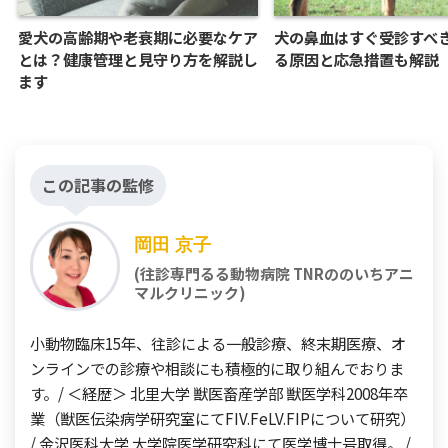
愛犬の高齢期や老衰期に必要なケア
犬の鼻血はすぐ受診すべ
とは？健康管理と見守り方を解説し
る原因と応急措置も解説
ます
この記事の監修
岡田 京子
(往診専門るる動物病院 TNRののいちアニ
マルクリニック)
小動物臨床15年、往診による一般診療、終末期医療、オ
ンラインでの診療や相談にも積極的に取り組んでおりま
す。/ ＜経歴＞ 北里大学 獣医畜産学部 獣医学科2008年卒
業（獣医伝染病学研究室にてFIV.FeLV.FIPについて研究）
/ 金沢医科大学 大学院医学研究科にて医学博士号取得。 /