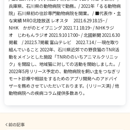
兵庫県、石川県の動物病院で勤務。/ 2021年「るる動物病
院」石川県初の往診専門動物病院を開業。 / ■代表作・主
な実績 MRO北陸放送 レオスタ 2021.6.29 18:15~ /
NHK かがのとイブニング 2021.7.1 18:19~ / NHKラジ
オ じわもんラジオ 2021.9.10 17:00~ / 北國新聞 2021.6.30
掲載 / 2022.5.7掲載 富山テレビ 2022.7.14 / ─現在取り
組んでいること 2022年、石川県近郊での野良猫のTNR活
動をメインとした施設「TNRののいちアニマルクリニッ
ク」を開設し、地域猫に対しての活動を開始しました。 /
2022年5月リリース予定の、動物病院を飼い主をつなぎリ
モート診療や相談をするためのアプリ開発へのアドバイ
ザーを務めさせていただいております。(リリース済) / 他
動物病院への疾病コラム提供多数あり。
前の記事