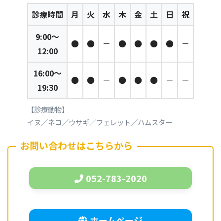
診療時間
月
火
水
木
金
土
日
祝
9:00～
●
●
－
●
●
●
●
－
12:00
16:00～
●
●
－
●
●
●
－
－
19:30
【診療動物】
イヌ／ネコ／ウサギ／フェレット／ハムスター
お問い合わせはこちらから
052-783-2020
ホームページ