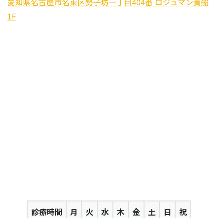
愛知県名古屋市名東区勢子坊一丁目404番 ロジュマン貴船
1F
診療時間
月
火
水
木
金
土
日
祝