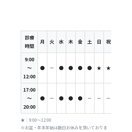
診療
月
火
水
木
金
土
日
祝
時間
9:00
～
●
－
●
●
●
●
★
★
12:00
17:00
～
●
－
●
●
●
－
－
－
20:00
★：9:00～12:00
※お盆・年末年始は数日お休みを頂いておりま