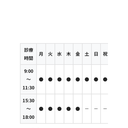
診療
月
火
水
木
金
土
日
祝
時間
9:00
～
●
●
●
●
●
●
●
●
11:30
15:30
～
●
●
●
●
●
－
－
－
18:00