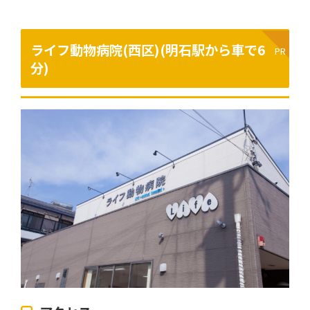
ライフ動物病院(西区)(
明石駅から車で6
分
)