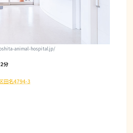
hita-animal-hospital.jp/
12分
田名4794-3