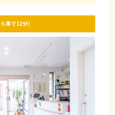
ら車で12分
)