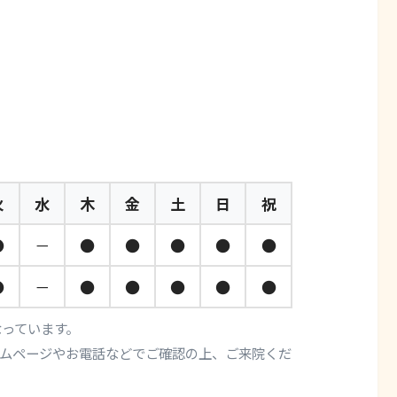
火
水
木
金
土
日
祝
●
－
●
●
●
●
●
●
－
●
●
●
●
●
となっています。
ムページやお電話などでご確認の上、ご来院くだ