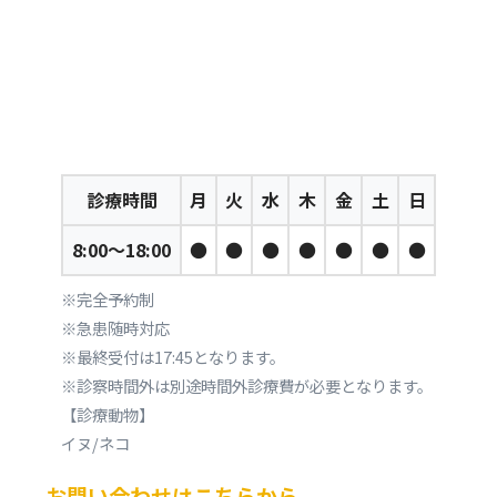
診療時間
月
火
水
木
金
土
日
8:00～18:00
●
●
●
●
●
●
●
※完全予約制
※急患随時対応
※最終受付は17:45となります。
※診察時間外は別途時間外診療費が必要となります。
【診療動物】
イヌ/ネコ
お問い合わせはこちらから