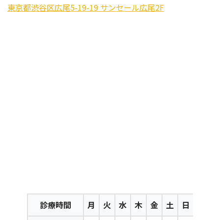
東京都渋谷区広尾5-19-19 サンセール広尾2F
診療時間
月
火
水
木
金
土
日
祝