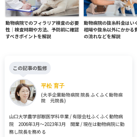
動物病院でのフィラリア検査の必要
動物病院の抜糸料金はい
性｜検査時期や方法、予防前に確認
相場や抜糸以外にかかる
すべきポイントを解説
の流れなどを解説
この記事の監修
平松 育子
(大手企業動物病院 院長 ふくふく動物病
院 元院長)
山口大学農学部獣医学科卒業 / 有限会社ふくふく動物病
院 2006年3月～2023年3月 開業 / 現在は動物病院に勤
務し院長を務める