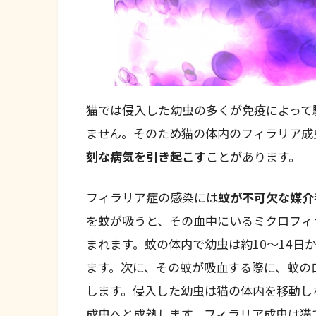
猫では侵入した幼虫の多くが免疫によって
ません。そのため猫の体内のフィラリア成
刻な病気を引き起こす
ことがあります。
フィラリア症の感染には
蚊が不可欠な媒介
を蚊が吸うと、その血中にいるミクロフィ
まれます。蚊の体内で幼虫は約10～14日
ます。次に、その蚊が吸血する際に、蚊の
します。侵入した幼虫は猫の体内を移動し
成虫へと成熟します。フィラリア成虫は猫