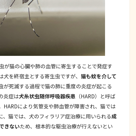
虫が猫の心臓や肺の血管に寄生することで発症す
は犬を終宿主とする寄生虫ですが、
猫も蚊を介して
虫が死滅する過程で猫の肺に重度の炎症が起こる
の炎症は
犬糸状虫随伴呼吸器疾患
（HARD）と呼ば
。HARDにより気管支や肺血管が障害され、猫では
に、猫では、犬のフィラリア症治療に用いられる
成
できない
ため、根本的な駆虫治療が行えないとい