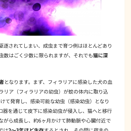
駆逐されてしまい、成虫まで育つ例はほとんどあり
虫数はごく少数に限られますが、それでも
猫に深
者
となります。まず、フィラリアに感染した犬の血
ラリア（フィラリアの幼虫）が蚊の体内に取り込
かけて発育し、感染可能な幼虫（感染幼虫）となり
口器を通じて皮下に感染幼虫が侵入し、猫へと移行
ながら成長し、約6ヶ月かけて肺動脈や心臓付近で
では
2～3年ほど生存
するとされ、その間に宿主の