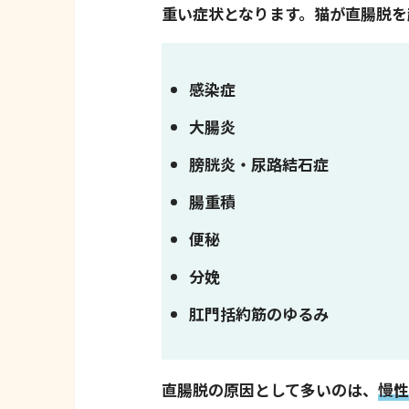
重い症状となります。猫が直腸脱を
感染症
大腸炎
膀胱炎・尿路結石症
腸重積
便秘
分娩
肛門括約筋のゆるみ
直腸脱の原因として多いのは、
慢性