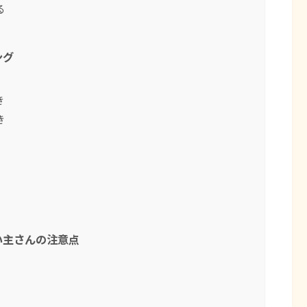
る
ング
き
き
い主さんの注意点