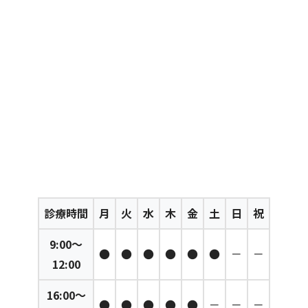
診療時間
月
火
水
木
金
土
日
祝
9:00～
●
●
●
●
●
●
－
－
12:00
16:00～
●
●
●
●
●
－
－
－