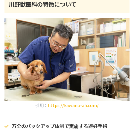
川野獣医科
の特徴について
引用：
https://kawano-ah.com/
万全のバックアップ体制で実施する避妊手術