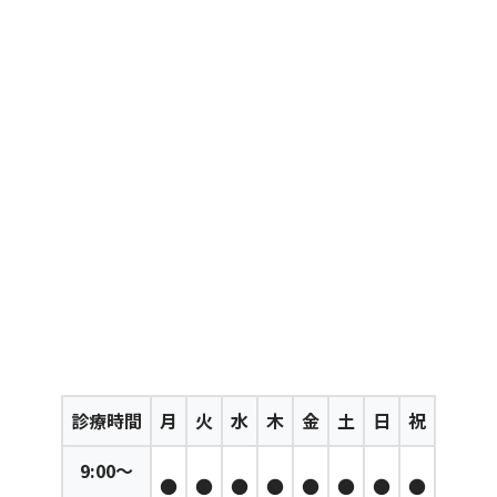
診療時間
月
火
水
木
金
土
日
祝
9:00～
●
●
●
●
●
●
●
●