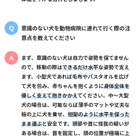
意識のない犬を動物病院に連れて行く際の注
意点を教えてください
まず、意識のない犬は自力で姿勢を保てません
ので、移動の際は
できるだけ水平な
姿勢で支え
ます。小型犬であれば毛布やバスタオルを広げ
て犬を包み、赤ちゃんを抱くように
身体全体を
優しく支えて抱きかかえ
てください。中～大型
犬の場合は、可能ならば薄手のマットや丈夫な
板の上に犬を乗せ、
担架のように水平を保った
まま運ぶ
と安全です。頭部や首に怪我の疑いが
ある場合は、首を固定し、頭の位置が極端に上