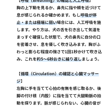
【
呼吸（Breathing）の確認と人工呼吸
】
胸の上下動を見るか、鼻先に指や頬を近づけて
息が感じられるか確かめます。もし
呼吸が停
止・または極端に弱い
場合には、人工呼吸を施
します。やり方は、犬の舌を引き出して気道を
まっすぐ確保した状態で、犬の鼻先に自分の口
を密着させ、息を優しく吹き込みます。胸がふ
わっと膨らむ程度の強さで1回1秒かけて吹き込
み、これを
約5～6秒おきに繰り返し
ましょう。
【
循環（Circulation）の確認と心臓マッサー
ジ
】
左胸に手を当てて心拍の有無を感じ取るか、後
脚の付け根（内股）に指を当てて大腿動脈の拍
動を探ります。脈が感じられない、心臓の音が